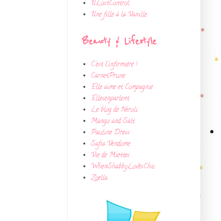
ULostControl
Une fille à la Vanille
Beauty & Lifestyle
C'est l'infirmière !
CarnetPrune
Elle aime et Compagnie
Ellesenparlent
Le blog de Neroli
Mango and Salt
Pauline Dress
Safia Vendome
Vie de Miettes
WhenShabbyLovesChic
Zoella