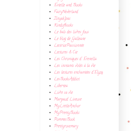
Estelle and Books
FairyNeverland
Ilnyak1pas
Kindofbooks
Le bals des livres fous
Le blog de Galleane
LectricePassionnée
Lectures & Cie
Les Chroniques d' Erenella
Les instants volés à la vie
Les lectures enchantées d'Elyza
LesBooksAddict
Libertea
Livre sa vie
Margaud Liseuse
MyLittleAnchor
MyPrettyBooks
PommesBook
Prettyrosemary