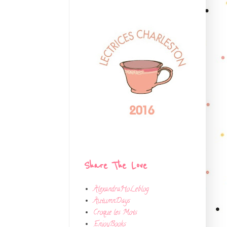
Share The Love
AlexandraHoLeblog
AutumnDays
Croque les Mots
EnjoyBooks