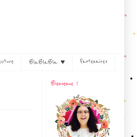
ecture
Partenaires
BlaBlaBla ♥
Bienvenue !